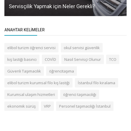
Servisçilik Yapmak için Neler Gerekli?
ANAHTAR KELIMELER
elibol turizm öğrenci servisi
okul servisi güvenlik
kış lastiği basıncı
COVİD
Nasıl Servisçi Olunur
TCO
Güvenli Taşımacılık
öğrencitaşıma
elibol turizm kurumsal filo kış lastiği
İstanbul filo kiralama
Kurumsal ulaşım hizmetleri
öğrenci taşımacılığı
ekonomik sürüş
VRP
Personel taşımacılığı İstanbul