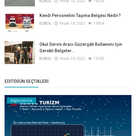
ELİBOL
Nisan 19, 2022
19238
Kendi Personelini Taşıma Belgesi Nedir?
ELİBOL
Nisan 19, 2022
13854
Okul Servis Aracı Güzergâh Kullanımı İçin
Gerekli Belgeler...
ELİBOL
Nisan 19, 2022
13760
EDITÖRÜN SEÇTIKLERI
Bilgilendirme