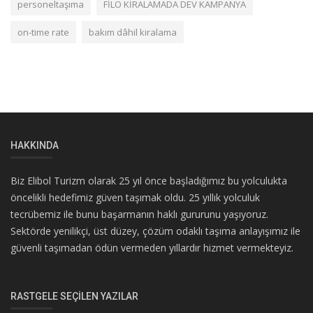
personeltaşıma
FİLO KİRALAMADA DEV KAMPANYA
on-time rate
bakım dâhil kiralama
HAKKINDA
Biz Elibol Turizm olarak 25 yıl önce başladığımız bu yolculukta
öncelikli hedefimiz güven taşımak oldu. 25 yıllık yolculuk
tecrübemiz ile bunu başarmanın haklı gururunu yaşıyoruz.
Sektörde yenilikçi, üst düzey, çözüm odaklı taşıma anlayışımız ile
güvenli taşımadan ödün vermeden yıllardır hizmet vermekteyiz.
RASTGELE SEÇILEN YAZILAR