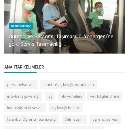
Bilgilendirme
Öğrenci ve Personel Taşımacılığı Yönergesi’ne
göre Servis Taşımacılığı...
ANAHTAR KELIMELER
personelservisi
istanbul kış lastiği zorunlu mu
iniş–biniş güvenliği
isg
Filo yönetimi
veli bilgilendirme
kış lastiği okul servisi
kış lastiği basıncı
İstanbul Öğrenci Taşımacılığı
Veli iletişimi
öğrenci servisi