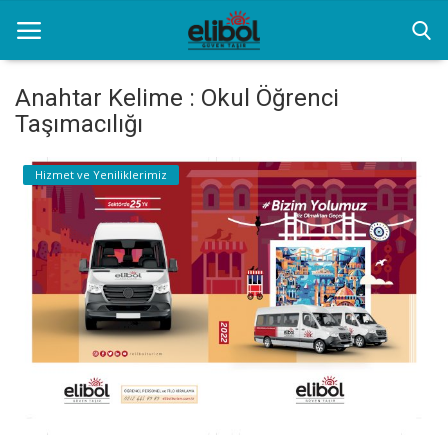
Anahtar Kelime : Okul Öğrenci
Taşımacılığı
Anasayfa
Hizmet ve Yeniliklerimiz
Hizmet ve Yeniliklerimiz
Kurumsal Filo Kiralama
İletişim
Özel Transfer Hizmeti
Resim Galerisi