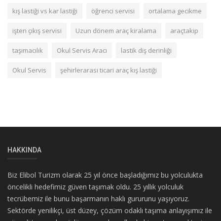
kış lastiği vs kar lastiği
öğrenci servisi
ortalama gecikme
işten çıkış servisi
Uzun dönem araç kiralama
araçtakip
taşımacılık
Okul Servis Aracı
lastik diş derinliği
Okul Servis
şehirlerarası ticari araç kış lastiği
HAKKINDA
Biz Elibol Turizm olarak 25 yıl önce başladığımız bu yolculukta
öncelikli hedefimiz güven taşımak oldu. 25 yıllık yolculuk
tecrübemiz ile bunu başarmanın haklı gururunu yaşıyoruz.
Sektörde yenilikçi, üst düzey, çözüm odaklı taşıma anlayışımız ile