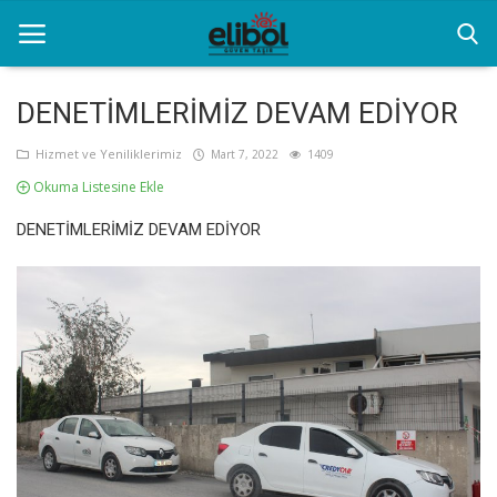
DENETİMLERİMİZ DEVAM EDİYOR
Anasayfa
Hizmet ve Yeniliklerimiz
Mart 7, 2022
1409
Okuma Listesine Ekle
Hizmet ve Yeniliklerimiz
DENETİMLERİMİZ DEVAM EDİYOR
Kurumsal Filo Kiralama
İletişim
Özel Transfer Hizmeti
Resim Galerisi