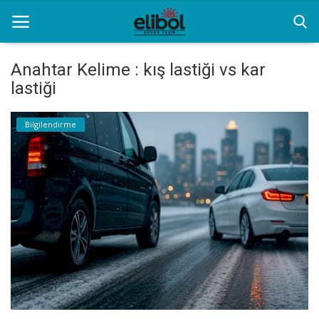
Anahtar Kelime : kış lastiği vs kar
lastiği
Anasayfa
Bilgilendirme
Hizmet ve Yeniliklerimiz
Kurumsal Filo Kiralama
İletişim
Özel Transfer Hizmeti
Resim Galerisi