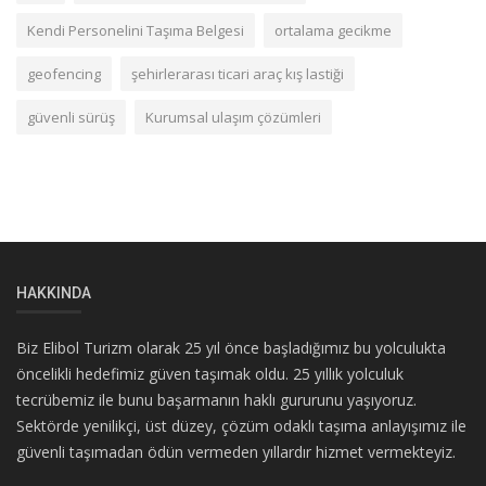
Kendi Personelini Taşıma Belgesi
ortalama gecikme
geofencing
şehirlerarası ticari araç kış lastiği
güvenli sürüş
Kurumsal ulaşım çözümleri
HAKKINDA
Biz Elibol Turizm olarak 25 yıl önce başladığımız bu yolculukta
öncelikli hedefimiz güven taşımak oldu. 25 yıllık yolculuk
tecrübemiz ile bunu başarmanın haklı gururunu yaşıyoruz.
Sektörde yenilikçi, üst düzey, çözüm odaklı taşıma anlayışımız ile
güvenli taşımadan ödün vermeden yıllardır hizmet vermekteyiz.