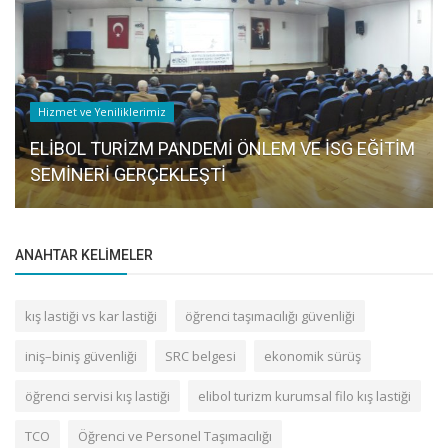
Hizmet ve Yeniliklerimiz
ELİBOL TURİZM PANDEMİ ÖNLEM VE İSG EĞİTİM
SEMİNERİ GERÇEKLEŞTİ
ANAHTAR KELIMELER
kış lastiği vs kar lastiği
öğrenci taşımacılığı güvenliği
iniş–biniş güvenliği
SRC belgesi
ekonomik sürüş
öğrenci servisi kış lastiği
elibol turizm kurumsal filo kış lastiği
TCO
Öğrenci ve Personel Taşımacılığı