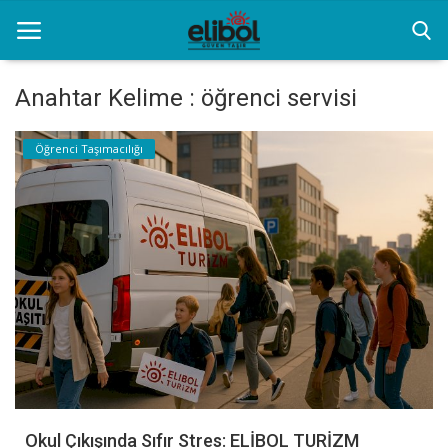
Anahtar Kelime : öğrenci servisi
Anasayfa
Öğrenci Taşımacılığı
Hizmet ve Yeniliklerimiz
Kurumsal Filo Kiralama
İletişim
Özel Transfer Hizmeti
Resim Galerisi
Okul Çıkışında Sıfır Stres: ELİBOL TURİZM