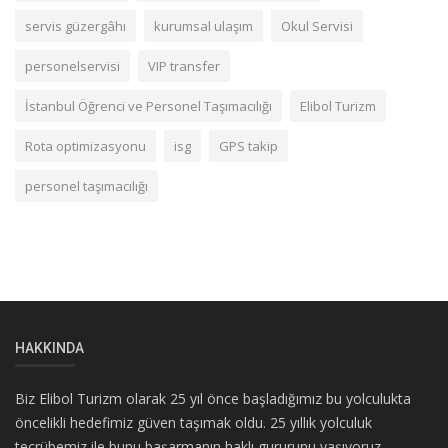
servis güzergâhı
kurumsal ulaşım
Okul Servisi
personelservisi
VIP transfer
İstanbul Öğrenci ve Personel Taşımacılığı
Elibol Turizm
Rota optimizasyonu
isg
GPS takip
personel taşımacılığı
HAKKINDA
Biz Elibol Turizm olarak 25 yıl önce başladığımız bu yolculukta
öncelikli hedefimiz güven taşımak oldu. 25 yıllık yolculuk
tecrübemiz ile bunu başarmanın haklı gururunu yaşıyoruz.